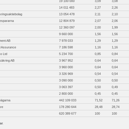
19 100 000
3,09
3,08
14 011 483
2,27
2,26
kringsaktiebolag
13 054 478
2,11
2,10
iespararna
12 804 879
2,07
2,06
12 360 097
2,00
1,99
9 660 000
1,56
1,56
ent AB
7 978 033
1,29
1,29
al Assurance
7 186 598
1,16
1,16
o Ltd
5 234 700
0,85
0,84
säkring AB
3 967 952
0,64
0,64
3 960 000
0,64
0,64
3 326 969
0,54
0,54
3 090 000
0,50
0,50
3 063 397
0,50
0,49
2 800 000
0,45
0,45
ieägarna
442 109 033
71,52
71,26
are
178 280 644
28,48
28,74
620 389 677
100
100
ar.