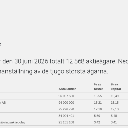
*
r den 30 juni 2026 totalt 12 568 aktieägare. N
anställning av de tjugo största ägarna.
% av
% av
Antal aktier
röster
kapital
96 097 560
15,55
15,49
t AB
94 000 000
15,21
15,15
75 276 728
12,18
12,13
34 004 401
5,50
5,48
säkringsaktiebolag
21 131 188
3,42
3,41