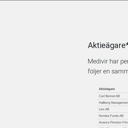
Aktieägare
Medivir har pe
följer en samm
Aktieägare
Carl Bennet AB
Hallberg Managemen
Linc AB
Nordea Funds AB
Avanza Pension
För