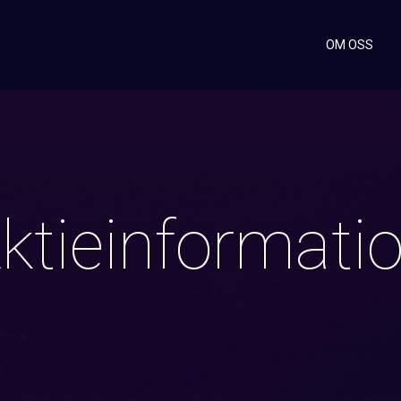
OM OSS
ktieinformati