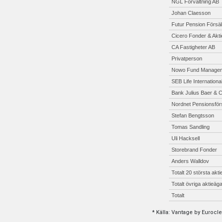
NGL Förvaltning AB
Johan Claesson
Futur Pension Försä
Cicero Fonder & Akt
CA Fastigheter AB
Privatperson
Nowo Fund Managem
SEB Life Internation
Bank Julius Baer & C
Nordnet Pensionsför
Stefan Bengtsson
Tomas Sandling
Uli Hacksell
Storebrand Fonder
Anders Walldov
Totalt 20 största akt
Totalt övriga aktieäg
Totalt
* Källa: Vantage by Eurocle