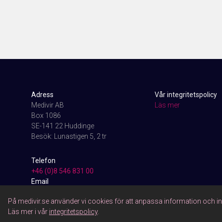
Adress
Vår integritetspolicy
Medivir AB
Läs mer
Box 1086
SE-141 22 Huddinge
Besök: Lunastigen 5, 2 tr
Telefon
+46 (0)8 546 831 00
Email
info@medivir.com
På medivir.se använder vi cookies för att anpassa information och i
Läs mer i vår
integritetspolicy
.