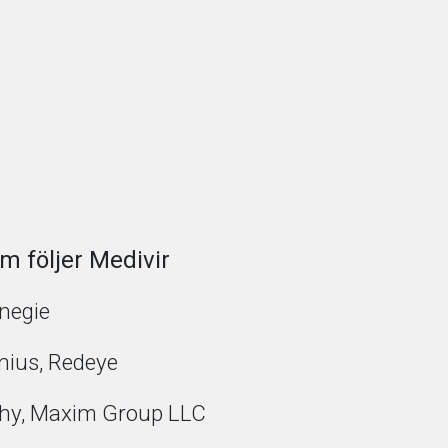
m följer Medivir
rnegie
ius, Redeye
hy, Maxim Group LLC