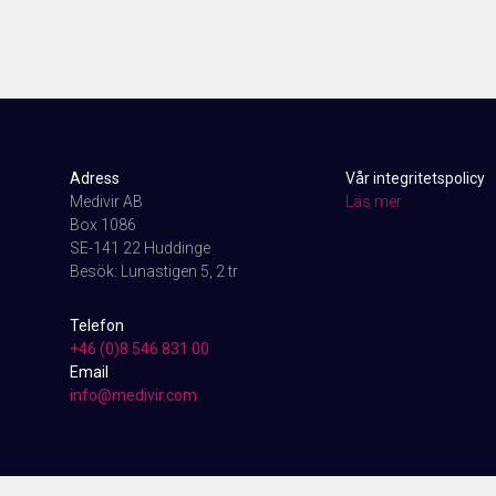
Adress
Vår integritetspolicy
Medivir AB
Läs mer
Box 1086
SE-141 22 Huddinge
Besök: Lunastigen 5, 2 tr
Telefon
+46 (0)8 546 831 00
Email
info@medivir.com