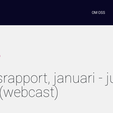
OM OSS
rapport, januari - j
(webcast)