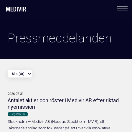
Om oss
Pressmeddelanden
Medivir i korthet
Affärsmodell & strategi
Ledning
2026-07-31
Antalet aktier och röster i Medivir AB efter riktad
nyemission
Regulatorisk
Stockholm — Medivir AB (Nasdaq Stockholm: MVIR), ett
läkemedelsbolag som fokuserar på att utveckla innovativa