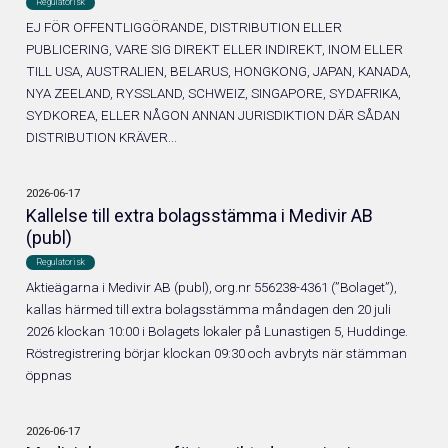
Regulatorisk
EJ FÖR OFFENTLIGGÖRANDE, DISTRIBUTION ELLER
PUBLICERING, VARE SIG DIREKT ELLER INDIREKT, INOM ELLER
TILL USA, AUSTRALIEN, BELARUS, HONGKONG, JAPAN, KANADA,
NYA ZEELAND, RYSSLAND, SCHWEIZ, SINGAPORE, SYDAFRIKA,
SYDKOREA, ELLER NÅGON ANNAN JURISDIKTION DÄR SÅDAN
DISTRIBUTION KRÄVER...
2026-06-17
Kallelse till extra bolagsstämma i Medivir AB
(publ)
Regulatorisk
Aktieägarna i Medivir AB (publ), org.nr 556238-4361 (”Bolaget”),
kallas härmed till extra bolagsstämma måndagen den 20 juli
2026 klockan 10:00 i Bolagets lokaler på Lunastigen 5, Huddinge.
Röstregistrering börjar klockan 09:30 och avbryts när stämman
öppnas
2026-06-17