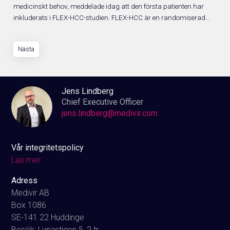
medicinskt behov, meddelade idag att den första patienten har
inkluderats i FLEX-HCC-studien. FLEX-HCC är en randomiserad...
Nästa
Jens Lindberg
Chief Executive Officer
jens.lindberg@medivir.com
Vår integritetspolicy
Läs mer
Adress
Medivir AB
Box 1086
SE-141 22 Huddinge
Besök: Lunastigen 5, 2 tr