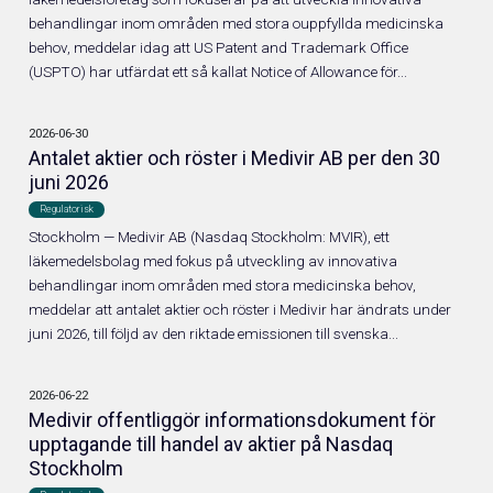
behandlingar inom områden med stora ouppfyllda medicinska
Företrädesemission 2025
behov, meddelar idag att US Patent and Trademark Office
(USPTO) har utfärdat ett så kallat Notice of Allowance för...
Informationsdokument 2026
2026-06-30
Antalet aktier och röster i Medivir AB per den 30
juni 2026
Regulatorisk
Nyheter & media
Stockholm — Medivir AB (Nasdaq Stockholm: MVIR), ett
läkemedelsbolag med fokus på utveckling av innovativa
behandlingar inom områden med stora medicinska behov,
meddelar att antalet aktier och röster i Medivir har ändrats under
juni 2026, till följd av den riktade emissionen till svenska...
2026-06-22
Medivir offentliggör informationsdokument för
upptagande till handel av aktier på Nasdaq
Stockholm