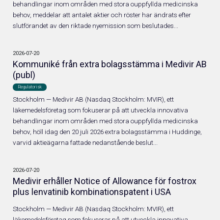
Investerare
behandlingar inom områden med stora ouppfyllda medicinska
behov, meddelar att antalet aktier och röster har ändrats efter
slutförandet av den riktade nyemission som beslutades...
Aktieinformation
2026-07-20
Kommuniké från extra bolagsstämma i Medivir AB
Rapporter
(publ)
Regulatorisk
Presentationer
Stockholm — Medivir AB (Nasdaq Stockholm: MVIR), ett
läkemedelsföretag som fokuserar på att utveckla innovativa
behandlingar inom områden med stora ouppfyllda medicinska
Pressmeddelanden
behov, höll idag den 20 juli 2026 extra bolagsstämma i Huddinge,
varvid aktieägarna fattade nedanstående beslut...
Kalender
2026-07-20
Bolagsstyrning
Medivir erhåller Notice of Allowance för fostrox
plus lenvatinib kombinationspatent i USA
Bolagsstämmor
Stockholm — Medivir AB (Nasdaq Stockholm: MVIR), ett
läkemedelsföretag som fokuserar på att utveckla innovativa