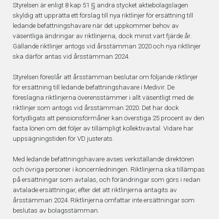
Styrelsen är enligt 8 kap 51 § andra stycket aktiebolagslagen
skyldig att upprätta ett förslag till nya riktlinjer för ersättning till
ledande befattningshavare när det uppkommer behov av
väsentliga ändringar av riktlinjerna, dock minst vart fjärde år.
Gällande riktlinjer antogs vid årsstämman 2020 och nya riktlinjer
ska därför antas vid årsstämman 2024.
Styrelsen föreslår att årsstämman beslutar om följande riktlinjer
för ersättning till ledande befattningshavare i Medivir. De
föreslagna riktlinjerna överensstämmer i allt väsentligt med de
riktlinjer som antogs vid årsstämman 2020. Det har dock
förtydligats att pensionsförmåner kan överstiga 25 procent av den
fasta lönen om det följer av tillämpligt kollektivavtal. Vidare har
uppsägningstiden för VD justerats.
Med ledande befattningshavare avses verkställande direktören
och övriga personer i koncernledningen. Riktlinjerna ska tillämpas
på ersättningar som avtalas, och förändringar som görs i redan
avtalade ersättningar, efter det att riktlinjerna antagits av
årsstämman 2024. Riktlinjerna omfattar inte ersättningar som
beslutas av bolagsstämman.