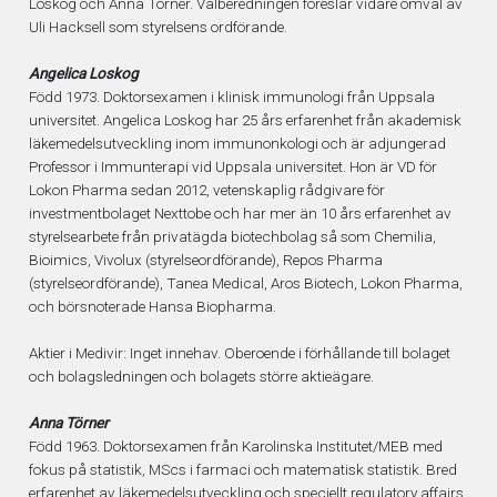
Loskog och Anna Törner. Valberedningen föreslår vidare omval av
Uli Hacksell som styrelsens ordförande.
Angelica Loskog
Född 1973. Doktorsexamen i klinisk immunologi från Uppsala
universitet. Angelica Loskog har 25 års erfarenhet från akademisk
läkemedelsutveckling inom immunonkologi och är adjungerad
Professor i Immunterapi vid Uppsala universitet. Hon är VD för
Lokon Pharma sedan 2012, vetenskaplig rådgivare för
investmentbolaget Nexttobe och har mer än 10 års erfarenhet av
styrelsearbete från privatägda biotechbolag så som Chemilia,
Bioimics, Vivolux (styrelseordförande), Repos Pharma
(styrelseordförande), Tanea Medical, Aros Biotech, Lokon Pharma,
och börsnoterade Hansa Biopharma.
Aktier i Medivir: Inget innehav. Oberoende i förhållande till bolaget
och bolagsledningen och bolagets större aktieägare.
Anna Törner
Född 1963. Doktorsexamen från Karolinska Institutet/MEB med
fokus på statistik, MScs i farmaci och matematisk statistik. Bred
erfarenhet av läkemedelsutveckling och speciellt regulatory affairs