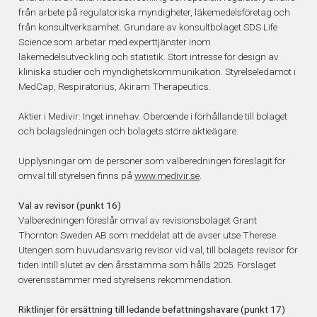
från arbete på regulatoriska myndigheter, läkemedelsföretag och
från konsultverksamhet. Grundare av konsultbolaget SDS Life
Science som arbetar med experttjänster inom
läkemedelsutveckling och statistik. Stort intresse för design av
kliniska studier och myndighetskommunikation. Styrelseledamot i
MedCap, Respiratorius, Akiram Therapeutics.
Aktier i Medivir: Inget innehav. Oberoende i förhållande till bolaget
och bolagsledningen och bolagets större aktieägare.
Upplysningar om de personer som valberedningen föreslagit för
omval till styrelsen finns på
www.medivir.se
.
Val av revisor (punkt 16)
Valberedningen föreslår omval av revisionsbolaget Grant
Thornton Sweden AB som meddelat att de avser utse Therese
Utengen som huvudansvarig revisor vid val, till bolagets revisor för
tiden intill slutet av den årsstämma som hålls 2025. Förslaget
överensstämmer med styrelsens rekommendation.
Riktlinjer för ersättning till ledande befattningshavare (punkt 17)