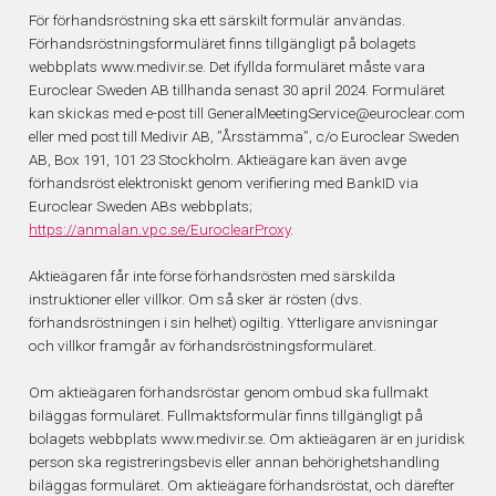
För förhandsröstning ska ett särskilt formulär användas.
Förhandsröstningsformuläret finns tillgängligt på bolagets
webbplats www.medivir.se. Det ifyllda formuläret måste vara
Euroclear Sweden AB tillhanda senast 30 april 2024. Formuläret
kan skickas med e-post till GeneralMeetingService@euroclear.com
eller med post till Medivir AB, ”Årsstämma”, c/o Euroclear Sweden
AB, Box 191, 101 23 Stockholm. Aktieägare kan även avge
förhandsröst elektroniskt genom verifiering med BankID via
Euroclear Sweden ABs webbplats;
https://anmalan.vpc.se/EuroclearProxy
.
Aktieägaren får inte förse förhandsrösten med särskilda
instruktioner eller villkor. Om så sker är rösten (dvs.
förhandsröstningen i sin helhet) ogiltig. Ytterligare anvisningar
och villkor framgår av förhandsröstningsformuläret.
Om aktieägaren förhandsröstar genom ombud ska fullmakt
biläggas formuläret. Fullmaktsformulär finns tillgängligt på
bolagets webbplats www.medivir.se. Om aktieägaren är en juridisk
person ska registreringsbevis eller annan behörighetshandling
biläggas formuläret. Om aktieägare förhandsröstat, och därefter