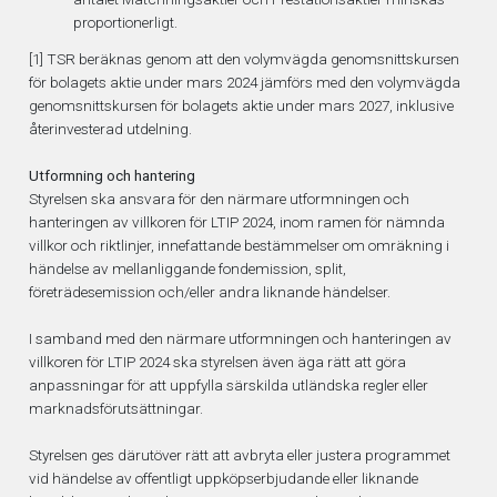
proportionerligt.
[1]
TSR beräknas genom att den volymvägda genomsnittskursen
för bolagets aktie under mars 2024 jämförs med den volymvägda
genomsnittskursen för bolagets aktie under mars 2027, inklusive
återinvesterad utdelning.
Utformning och hantering
Styrelsen ska ansvara för den närmare utformningen och
hanteringen av villkoren för LTIP 2024, inom ramen för nämnda
villkor och riktlinjer, innefattande bestämmelser om omräkning i
händelse av mellanliggande fondemission, split,
företrädesemission och/eller andra liknande händelser.
I samband med den närmare utformningen och hanteringen av
villkoren för LTIP 2024 ska styrelsen även äga rätt att göra
anpassningar för att uppfylla särskilda utländska regler eller
marknadsförutsättningar.
Styrelsen ges därutöver rätt att avbryta eller justera programmet
vid händelse av offentligt uppköpserbjudande eller liknande