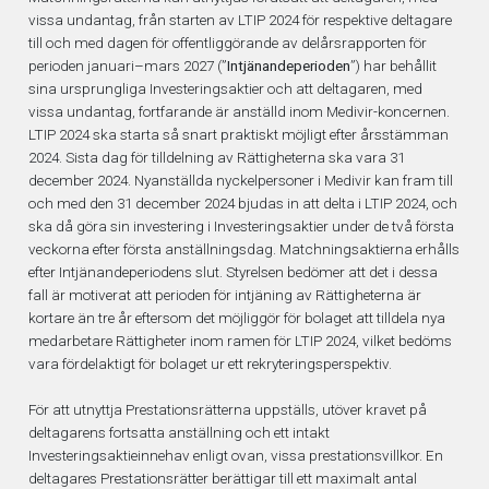
vissa undantag, från starten av LTIP 2024 för respektive deltagare
till och med dagen för offentliggörande av delårsrapporten för
perioden januari–mars 2027 (”
Intjänandeperioden
”) har behållit
sina ursprungliga Investeringsaktier och att deltagaren, med
vissa undantag, fortfarande är anställd inom Medivir-koncernen.
LTIP 2024 ska starta så snart praktiskt möjligt efter årsstämman
2024. Sista dag för tilldelning av Rättigheterna ska vara 31
december 2024. Nyanställda nyckelpersoner i Medivir kan fram till
och med den 31 december 2024 bjudas in att delta i LTIP 2024, och
ska då göra sin investering i Investeringsaktier under de två första
veckorna efter första anställningsdag. Matchningsaktierna erhålls
efter Intjänandeperiodens slut. Styrelsen bedömer att det i dessa
fall är motiverat att perioden för intjäning av Rättigheterna är
kortare än tre år eftersom det möjliggör för bolaget att tilldela nya
medarbetare Rättigheter inom ramen för LTIP 2024, vilket bedöms
vara fördelaktigt för bolaget ur ett rekryteringsperspektiv.
För att utnyttja Prestationsrätterna uppställs, utöver kravet på
deltagarens fortsatta anställning och ett intakt
Investeringsaktieinnehav enligt ovan, vissa prestationsvillkor. En
deltagares Prestationsrätter berättigar till ett maximalt antal