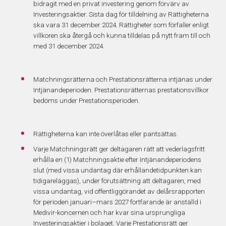
bidragit med en privat investering genom förvärv av
Investeringsaktier. Sista dag för tilldelning av Rättigheterna
ska vara 31 december 2024. Rättigheter som förfaller enligt
villkoren ska återgå och kunna tilldelas på nytt fram till och
med 31 december 2024.
Matchningsrätterna och Prestationsrätterna intjänas under
Intjänandeperioden. Prestationsrätternas prestationsvillkor
bedöms under Prestationsperioden.
Rättigheterna kan inte överlåtas eller pantsättas.
Varje Matchningsrätt ger deltagaren rätt att vederlagsfritt
erhålla en (1) Matchningsaktie efter Intjänandeperiodens
slut (med vissa undantag där erhållandetidpunkten kan
tidigareläggas), under förutsättning att deltagaren, med
vissa undantag, vid offentliggörandet av delårsrapporten
för perioden januari–mars 2027 fortfarande är anställd i
Medivir-koncernen och har kvar sina ursprungliga
Investeringsaktier i bolaget. Varje Prestationsrätt ger