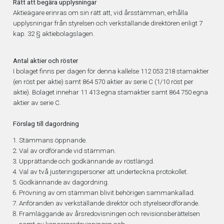
Rätt att begära upplysningar
Aktieägare erinras om sin rätt att, vid årsstämman, erhålla
upplysningar från styrelsen och verkställande direktören enligt 7
kap. 32 § aktiebolagslagen.
Antal aktier och röster
I bolaget finns per dagen för denna kallelse 112 053 218 stamaktier
(en röst per aktie) samt 864
570 aktier av serie C (1/10 röst per
aktie). Bolaget innehar 11
413 egna stamaktier samt 864 750 egna
aktier av serie C.
Förslag till dagordning
Stämmans öppnande.
Val av ordförande vid stämman.
Upprättande och godkännande av röstlängd.
Val av två justeringspersoner att underteckna protokollet.
Godkännande av dagordning.
Prövning av om stämman blivit behörigen sammankallad.
Anföranden av verkställande direktör och styrelseordförande.
Framläggande av årsredovisningen och revisionsberättelsen