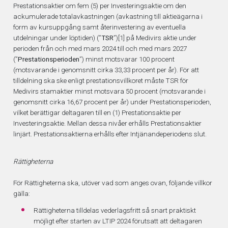
Prestationsaktier om fem (5) per Investeringsaktie om den
ackumulerade totalavkastningen (avkastning till aktieägarna i
form av kursuppgång samt återinvestering av eventuella
utdelningar under löptiden) (”
TSR
”)
[1]
på Medivirs aktie under
perioden från och med mars 2024 till och med mars 2027
(”
Prestationsperioden
”) minst motsvarar 100 procent
(motsvarande i genomsnitt cirka 33,33 procent per år). För att
tilldelning ska ske enligt prestationsvillkoret måste TSR för
Medivirs stamaktier minst motsvara 50 procent (motsvarande i
genomsnitt cirka 16,67 procent per år) under Prestationsperioden,
vilket berättigar deltagaren till en (1) Prestationsaktie per
Investeringsaktie. Mellan dessa nivåer erhålls Prestationsaktier
linjärt. Prestationsaktierna erhålls efter Intjänandeperiodens slut.
Rättigheterna
För Rättigheterna ska, utöver vad som anges ovan, följande villkor
gälla:
Rättigheterna tilldelas vederlagsfritt så snart praktiskt
möjligt efter starten av LTIP 2024 förutsatt att deltagaren