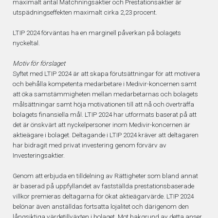
maximalt antal Matchningsaktier och Prestationsaktier är
utspädningseffekten maximalt cirka 2,23 procent.
LTIP 2024 förväntas ha en marginell påverkan på bolagets
nyckeltal.
Motiv för förslaget
Syftet med LTIP 2024 är att skapa förutsättningar för att motivera
och behålla kompetenta medarbetare i Medivir-koncernen samt
att öka samstämmigheten mellan medarbetarnas och bolagets
målsättningar samt höja motivationen till att nå och överträffa
bolagets finansiella mål. LTIP 2024 har utformats baserat på att
det är önskvärt att nyckelpersoner inom Medivir-koncernen är
aktieägare i bolaget. Deltagande i LTIP 2024 kräver att deltagaren
har bidragit med privat investering genom förvärv av
Investeringsaktier.
Genom att erbjuda en tilldelning av Rättigheter som bland annat
är baserad på uppfyllandet av fastställda prestationsbaserade
villkor premieras deltagarna för ökat aktieägarvärde. LTIP 2024
belönar även anställdas fortsatta lojalitet och därigenom den
långsiktiga värdetillväxten i bolaget. Mot bakgrund av detta anser