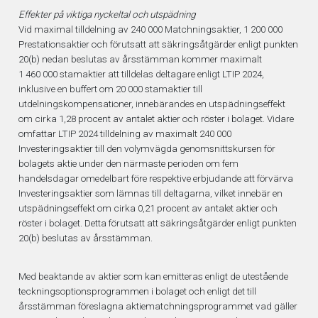
Effekter på viktiga nyckeltal och utspädning
Vid maximal tilldelning av 240 000 Matchningsaktier, 1 200
000
Prestationsaktier och förutsatt att säkringsåtgärder enligt punkten
20(b) nedan beslutas av årsstämman kommer maximalt
1
460
000 stamaktier att tilldelas deltagare enligt LTIP 2024,
inklusive en buffert om 20
000 stamaktier till
utdelningskompensationer, innebärandes en utspädningseffekt
om cirka 1,28 procent av antalet aktier och röster i bolaget. Vidare
omfattar LTIP 2024 tilldelning av maximalt 240 000
Investeringsaktier till den volymvägda genomsnittskursen för
bolagets aktie under den närmaste perioden om fem
handelsdagar omedelbart före respektive erbjudande att förvärva
Investeringsaktier som lämnas till deltagarna, vilket innebär en
utspädningseffekt om cirka 0,21 procent av antalet aktier och
röster i bolaget. Detta förutsatt att säkringsåtgärder enligt punkten
20(b) beslutas av årsstämman.
Med beaktande av aktier som kan emitteras enligt de utestående
teckningsoptionsprogrammen i bolaget och enligt det till
årsstämman föreslagna aktiematchningsprogrammet vad gäller