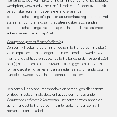
Bolagsstämmor
rätt att företräda. Fullmaktsformulär finns tillgängligt på bolagets
webbplats, www.medivir.se. Om fullmakten utfärdats av juridisk
person ska registreringsbevis eller motsvarande
Företrädesemission 2025
behörighetshandling bifogas. För att underlätta registreringen vid
stämman bör fullmakt samt registreringsbevis och andra
behörighetshandlingar vara bolaget tillhanda till ovanstående
Informationsdokument 2026
adress senast den 6 maj 2024.
Deltagande genom förhandsröstning
Den som vill delta i årsstämman genom förhandsröstning ska (i)
vara upptagen som aktieägare i den av Euroclear Sweden AB
framställda aktieboken avseende förhållandena den 26 april 2024
och (ii) senast den 30 april 2024 anmäla sig genom att avge sin
Nyheter & media
förhandsröst enligt anvisningarna nedan så att förhandsrösten är
Euroclear Sweden AB tillhanda senast den dagen.
Den som vill närvara i stämmolokalen personligen eller genom
ombud, måste anmäla detta enligt vad som anges under
Deltagande i stämmolokalen
ovan. Det betyder att en anmälan
genom endast förhandsröstning inte räcker för den som vill
närvara i stämmolokalen.