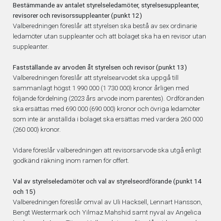
Bestämmande av antalet styrelseledamöter, styrelsesuppleanter,
revisorer och revisorssuppleanter (punkt 12)
Valberedningen föreslår att styrelsen ska bestå av sex ordinarie
ledamöter utan suppleanter och att bolaget ska ha en revisor utan
suppleanter.
Fastställande av arvoden åt styrelsen och revisor (punkt 13)
Valberedningen föreslår att styrelsearvodet ska uppgå till
sammanlagt högst 1 990 000 (1
730 000) kronor årligen med
följande fördelning (2023 års arvode inom parentes). Ordföranden
ska ersättas med 690 000 (690 000) kronor och övriga ledamöter
som inte är anställda i bolaget ska ersättas med vardera 260 000
(260 000) kronor.
Vidare föreslår valberedningen att revisorsarvode ska utgå enligt
godkänd räkning inom ramen för offert.
Val av styrelseledamöter och val av styrelseordförande (punkt 14
och 15)
Valberedningen föreslår omval av Uli Hacksell, Lennart Hansson,
Bengt Westermark och Yilmaz Mahshid samt nyval av Angelica