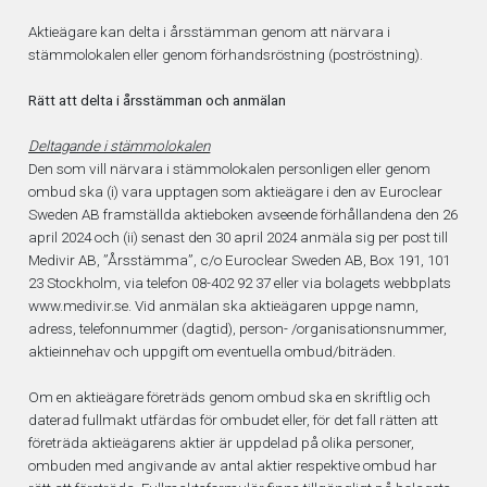
Investerare
Aktieägare kan delta i årsstämman genom att närvara i
stämmolokalen eller genom förhandsröstning (poströstning).
Rätt att delta i årsstämman och anmälan
Aktieinformation
Deltagande i stämmolokalen
Den som vill närvara i stämmolokalen personligen eller genom
Rapporter
ombud ska (i) vara upptagen som aktieägare i den av Euroclear
Sweden AB framställda aktieboken avseende förhållandena den 26
Presentationer
april 2024 och (ii) senast den 30 april 2024 anmäla sig per post till
Medivir AB, ”Årsstämma”, c/o Euroclear Sweden AB, Box 191, 101
23 Stockholm, via telefon 08-402 92 37 eller via bolagets webbplats
Pressmeddelanden
www.medivir.se. Vid anmälan ska aktieägaren uppge namn,
adress, telefonnummer (dagtid), person- /organisationsnummer,
aktieinnehav och uppgift om eventuella ombud/biträden.
Kalender
Om en aktieägare företräds genom ombud ska en skriftlig och
daterad fullmakt utfärdas för ombudet eller, för det fall rätten att
Bolagsstyrning
företräda aktieägarens aktier är uppdelad på olika personer,
ombuden med angivande av antal aktier respektive ombud har