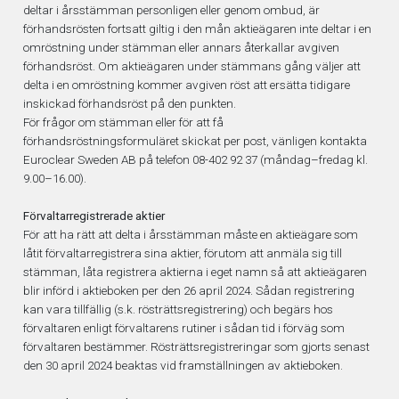
deltar i årsstämman personligen eller genom ombud, är
förhandsrösten fortsatt giltig i den mån aktieägaren inte deltar i en
omröstning under stämman eller annars återkallar avgiven
förhandsröst. Om aktieägaren under stämmans gång väljer att
delta i en omröstning kommer avgiven röst att ersätta tidigare
inskickad förhandsröst på den punkten.
För frågor om stämman eller för att få
förhandsröstningsformuläret skickat per post, vänligen kontakta
Euroclear Sweden AB på telefon 08-402 92 37 (måndag–fredag kl.
9.00–16.00).
Förvaltarregistrerade aktier
För att ha rätt att delta i årsstämman måste en aktieägare som
låtit förvaltarregistrera sina aktier, förutom att anmäla sig till
stämman, låta registrera aktierna i eget namn så att aktieägaren
blir införd i aktieboken per den 26 april 2024. Sådan registrering
kan vara tillfällig (s.k. rösträttsregistrering) och begärs hos
förvaltaren enligt förvaltarens rutiner i sådan tid i förväg som
förvaltaren bestämmer. Rösträttsregistreringar som gjorts senast
den 30 april 2024 beaktas vid framställningen av aktieboken.