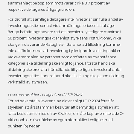
sammanlagt belopp som motsvarar cirka 3-7 procent av
respektive deltagares årliga grundlön.
För det fall att samtliga deltagare inte investerar sin fulla andel av
Investeringsaktier senast vid anmälningsperiodens slut äger
övriga befattningshavare rätt att investera i ytterligare maximalt
50 procent Investeringsaktier enligt styrelsens instruktioner, vilka
ska ge motsvarande Rättigheter. Garanterad tilldelning kommer
inte att förekomma vid investering i ytterligare Investeringsaktier.
Vid överanmälan av personer som omfattas av ovanstående
kategorier ska tilldelning ske enligt följande. I första hand ska
tilldelning ske pro rata i förhållande till ytterligare investerat antal
Investeringsaktier. I andra hand ska tilldelning ske genom lottning
verkställd av styrelsen.
Leverans av aktier i enlighet med LTIP 2024
För att säkerställa leverans av aktier enligt LTIP 2024 föreslår
styrelsen att årsstämman beslutar att bemyndiga styrelsen att
fatta beslut om emission av C-aktier, om återköp av emitterade C-
aktier och om överlåtelse av egna stamaktier i enlighet med
punkten (b) nedan.