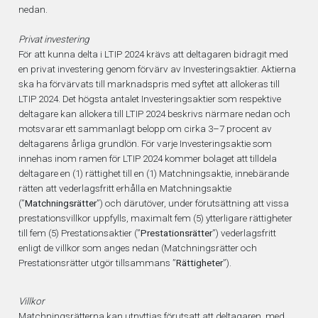
nedan.
Privat investering
För att kunna delta i LTIP 2024 krävs att deltagaren bidragit med
en privat investering genom förvärv av Investeringsaktier. Aktierna
ska ha förvärvats till marknadspris med syftet att allokeras till
LTIP 2024. Det högsta antalet Investeringsaktier som respektive
deltagare kan allokera till LTIP 2024 beskrivs närmare nedan och
motsvarar ett sammanlagt belopp om cirka 3–7 procent av
deltagarens årliga grundlön. För varje Investeringsaktie som
innehas inom ramen för LTIP 2024 kommer bolaget att tilldela
deltagare en (1) rättighet till en (1) Matchningsaktie, innebärande
rätten att vederlagsfritt erhålla en Matchningsaktie
(”
Matchningsrätter
”) och därutöver, under förutsättning att vissa
prestationsvillkor uppfylls, maximalt fem (5) ytterligare rättigheter
till fem (5) Prestationsaktier (”
Prestationsrätter
”) vederlagsfritt
enligt de villkor som anges nedan (Matchningsrätter och
Prestationsrätter utgör tillsammans ”
Rättigheter
”).
Villkor
Matchningsrätterna kan utnyttjas förutsatt att deltagaren, med