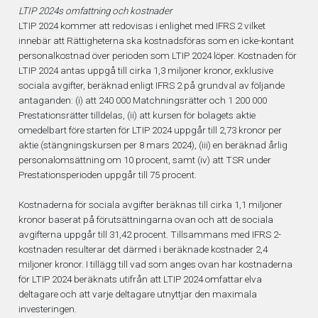
LTIP 2024s omfattning och kostnader
LTIP 2024 kommer att redovisas i enlighet med IFRS 2 vilket
innebär att Rättigheterna ska kostnadsföras som en icke-kontant
personalkostnad över perioden som LTIP 2024 löper. Kostnaden för
LTIP 2024 antas uppgå till cirka 1,3 miljoner kronor, exklusive
sociala avgifter, beräknad enligt IFRS 2 på grundval av följande
antaganden: (i) att 240 000 Matchningsrätter och 1 200 000
Prestationsrätter tilldelas, (ii) att kursen för bolagets aktie
omedelbart före starten för LTIP 2024 uppgår till 2,73 kronor per
aktie (stängningskursen per 8 mars 2024), (iii) en beräknad årlig
personalomsättning om 10 procent, samt (iv) att TSR under
Prestationsperioden uppgår till 75 procent.
Kostnaderna för sociala avgifter beräknas till cirka 1,1 miljoner
kronor baserat på förutsättningarna ovan och att de sociala
avgifterna uppgår till 31,42 procent. Tillsammans med IFRS 2-
kostnaden resulterar det därmed i beräknade kostnader 2,4
miljoner kronor. I tillägg till vad som anges ovan har kostnaderna
för LTIP 2024 beräknats utifrån att LTIP 2024 omfattar elva
deltagare och att varje deltagare utnyttjar den maximala
investeringen.