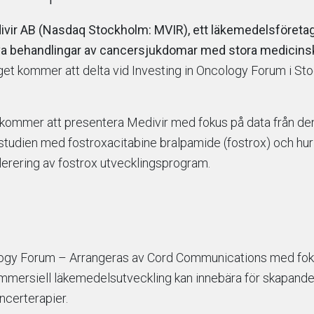
ir AB (Nasdaq Stockholm: MVIR), ett läkemedelsföretag i
iva behandlingar av cancersjukdomar med stora medicins
get kommer att delta vid Investing in Oncology Forum i St
kommer att presentera Medivir med fokus på data från d
-studien med fostroxacitabine bralpamide (fostrox) och hu
lerering av fostrox utvecklingsprogram.
logy Forum – Arrangeras av Cord Communications med foku
ommersiell läkemedelsutveckling kan innebära för skapande
certerapier.