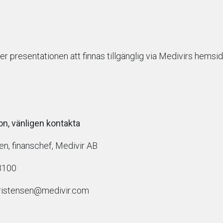
 presentationen att finnas tillgänglig via Medivirs hemsi
on, vänligen kontakta
n, finanschef, Medivir AB
3100
hristensen@medivir.com