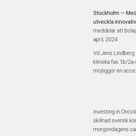
Stockholm — Mediv
utveckla innovat
meddelar att bola
april, 2024.
Vd Jens Lindberg 
kliniska fas 1b/2a
möjliggör en acce
Investing in Onco
skillnad svensk k
morgondagens can