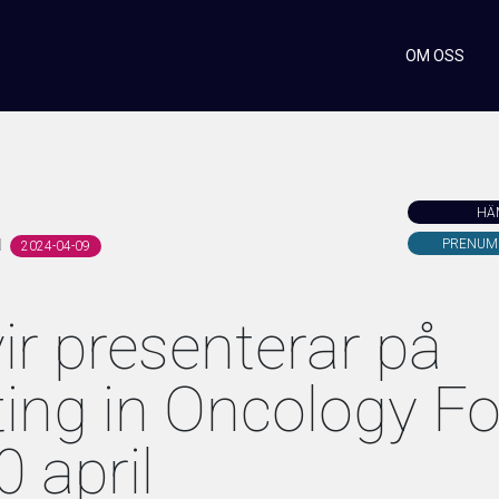
OM OSS
HÄ
N
PRENUM
2024-04-09
ir presenterar på
ting in Oncology F
 april