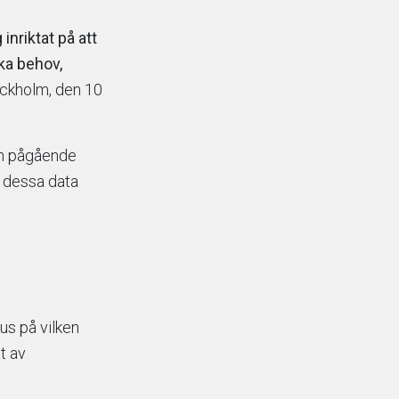
nriktat på att
ka behov,
ockholm, den 10
en pågående
r dessa data
s på vilken
t av