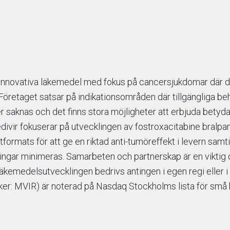
 innovativa läkemedel med fokus på cancersjukdomar där 
 Företaget satsar på indikationsområden där tillgängliga 
r saknas och det finns stora möjligheter att erbjuda betyd
Medivir fokuserar på utvecklingen av fostroxacitabine bralpa
formats för att ge en riktad anti-tumöreffekt i levern samt
ingar minimeras. Samarbeten och partnerskap är en viktig 
äkemedelsutvecklingen bedrivs antingen i egen regi eller i
cker: MVIR) är noterad på Nasdaq Stockholms lista för små 