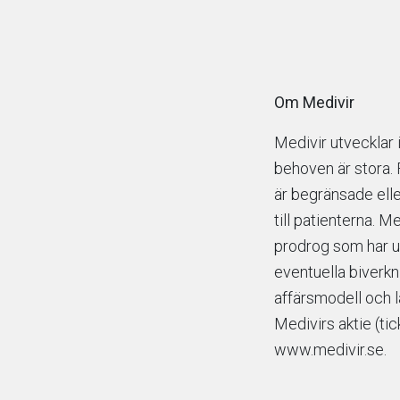
Om Medivir
Medivir utvecklar
behoven är stora.
är begränsade elle
till patienterna. 
prodrog som har ut
eventuella biverkn
affärsmodell och l
Medivirs aktie (ti
www.medivir.se.