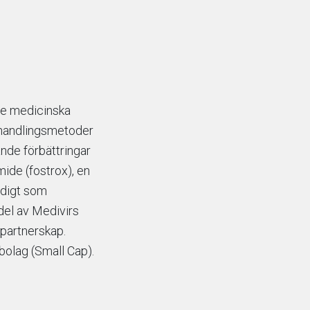
de medicinska
behandlingsmetoder
ande förbättringar
mide (fostrox), en
idigt som
del av Medivirs
 partnerskap.
bolag (Small Cap).