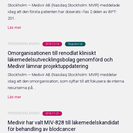
Investerare
Stockholm — Medivir AB (Nasdaq Stockholm: MVIR) meddelade
idag att den första patienten har doserats i fas 2 delen av BPT-
201...
Aktieinformation
Läs mer
Rapporter
PRESSMEDDELANDEN
2018-12-14
Regulatorisk
Omorganisationen till renodlat kliniskt
Presentationer
läkemedelsutvecklingsbolag genomförd och
Medivir lämnar projektuppdatering
Pressmeddelanden
Stockholm — Medivir AB (Nasdaq Stockholm: MVIR) meddelar
idag att den omorganisation, som syftar till att fokusera de interna
resurserna på...
Kalender
Läs mer
Bolagsstyrning
PRESSMEDDELANDEN
2018-11-21
Medivir har valt MIV-828 till läkemedelskandidat
Bolagsstämmor
för behandling av blodcancer