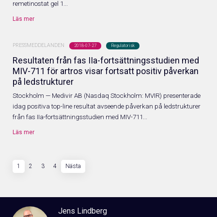
remetinostat gel 1...
Läs mer
PRESSMEDDELANDEN
2018-07-27
Regulatorisk
Resultaten från fas IIa-fortsättningsstudien med
MIV-711 för artros visar fortsatt positiv påverkan
på ledstrukturer
Stockholm — Medivir AB (Nasdaq Stockholm: MVIR) presenterade
idag positiva top-line resultat avseende påverkan på ledstrukturer
från fas IIa-fortsättningsstudien med MIV-711...
Läs mer
1
2
3
4
Nästa
Jens Lindberg