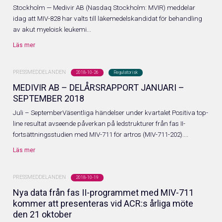
Stockholm — Medivir AB (Nasdaq Stockholm: MVIR) meddelar
Företrädesemission 2025
idag att MIV-828 har valts till läkemedelskandidat för behandling
av akut myeloisk leukemi...
Informationsdokument 2026
Läs mer
PRESSMEDDELANDEN
2018-10-26
Regulatorisk
MEDIVIR AB – DELÅRSRAPPORT JANUARI –
SEPTEMBER 2018
Nyheter & media
Juli – SeptemberVäsentliga händelser under kvartalet Positiva top-
line resultat avseende påverkan på ledstrukturer från fas II-
fortsättningsstudien med MIV-711 för artros (MIV-711-202)....
Läs mer
PRESSMEDDELANDEN
2018-10-19
Nya data från fas II-programmet med MIV-711
kommer att presenteras vid ACR:s årliga möte
den 21 oktober