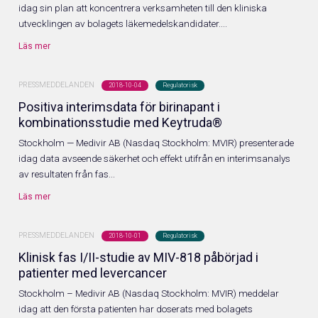
idag sin plan att koncentrera verksamheten till den kliniska
utvecklingen av bolagets läkemedelskandidater....
Läs mer
PRESSMEDDELANDEN
2018-10-04
Regulatorisk
Positiva interimsdata för birinapant i
kombinationsstudie med Keytruda®
Stockholm — Medivir AB (Nasdaq Stockholm: MVIR) presenterade
idag data avseende säkerhet och effekt utifrån en interimsanalys
av resultaten från fas...
Läs mer
PRESSMEDDELANDEN
2018-10-01
Regulatorisk
Klinisk fas I/II-studie av MIV-818 påbörjad i
patienter med levercancer
Stockholm – Medivir AB (Nasdaq Stockholm: MVIR) meddelar
idag att den första patienten har doserats med bolagets