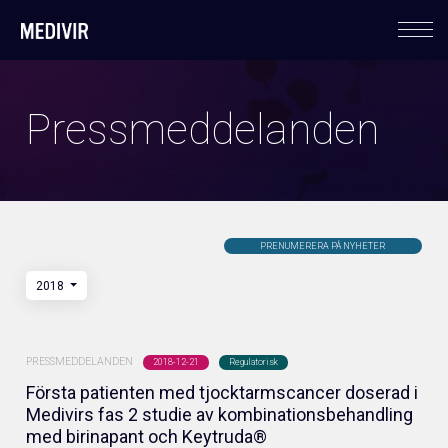
Om oss
Pressmeddelanden
Medivir i korthet
PRENUMERERA PÅ NYHETER
Affärsmodell & strategi
2018
Ledning
PRESSMEDDELANDEN
2018-12-21
Regulatorisk
Första patienten med tjocktarmscancer doserad i
Medivirs fas 2 studie av kombinationsbehandling
med birinapant och Keytruda®