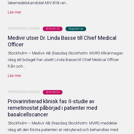
läkemedelskandidat MIV-818 i en...
Läs mer
PRESSMEDDELANDEN
2018-09-10
Regulatorisk
Medivir utser Dr. Linda Basse till Chief Medical
Officer
Stockholm — Medivir AB (Nasdaq Stockholm: MVIR) tillkännagav
idag att bolaget har utsett Linda Basse till Chief Medical Officer
från och...
Läs mer
PRESSMEDDELANDEN
2018-08-02
Prövarinitierad klinisk fas II-studie av
remetinostat påbörjad i patienter med
basalcellscancer
Stockholm – Medivir AB (Nasdaq Stockholm: MVIR) meddelar
idag att den första patienten är rekryterad och behandlas med